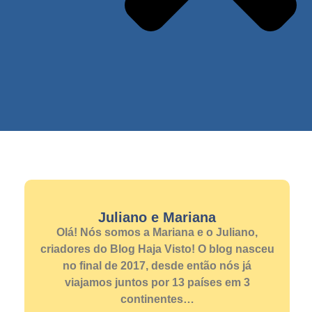
Juliano e Mariana
Olá! Nós somos a Mariana e o Juliano,
criadores do Blog Haja Visto! O blog nasceu
no final de 2017, desde então nós já
viajamos juntos por 13 países em 3
continentes…