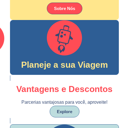
Sobre Nós
Planeje a sua Viagem
Vantagens e Descontos
Parcerias vantajosas para você, aproveite!
Explore