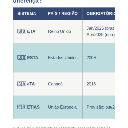
diferença?
SISTEMA
PAÍS / REGIÃO
OBRIGATÓRIO DES
Jan/2025 (brasileiros)
🇬🇧 ETA
Reino Unido
Abr/2025 (europeus)
🇺🇸 ESTA
Estados Unidos
2009
🇨🇦 eTA
Canadá
2016
🇪🇺 ETIAS
União Europeia
Previsão: out/2026*