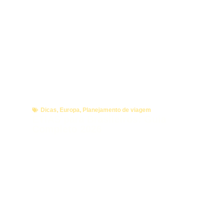
Dicas
,
Europa
,
Planejamento de viagem
ETIAS para Brasileiros: Guia
Completo 2026