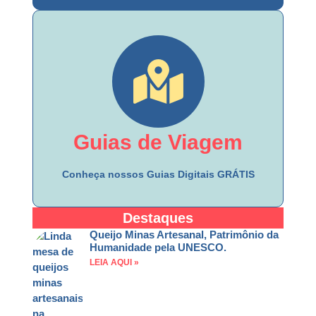
Vantagens e
Descontos
Parcerias vantajosas para você, aproveite!
Guias de Viagem
Explore
Conheça nossos Guias Digitais GRÁTIS
Destaques
Queijo Minas Artesanal, Patrimônio da
Humanidade pela UNESCO.
LEIA AQUI »
Baixe Grátis
Explore os Guias de Viagem do Haja Visto