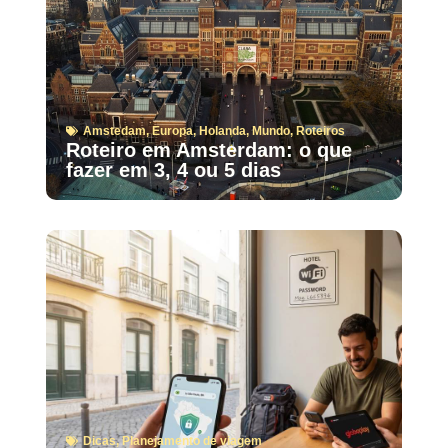
Amstedam
,
Europa
,
Holanda
,
Mundo
,
Roteiros
Roteiro em Amsterdam: o que
fazer em 3, 4 ou 5 dias
Dicas
,
Planejamento de viagem