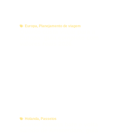
Europa
,
Planejamento de viagem
Quanto custa viajar para a
Europa: guia completo com
valores reais 2026.
Holanda
,
Passeios
Zaanse Schans bate e volta
saindo de Amsterdam: guia