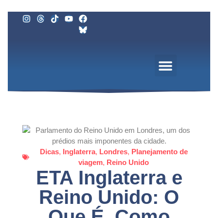
Dicas
,
Inglaterra
,
Londres
,
Planejamento de
viagem
,
Reino Unido
ETA Inglaterra e
Reino Unido: O
Que É, Como