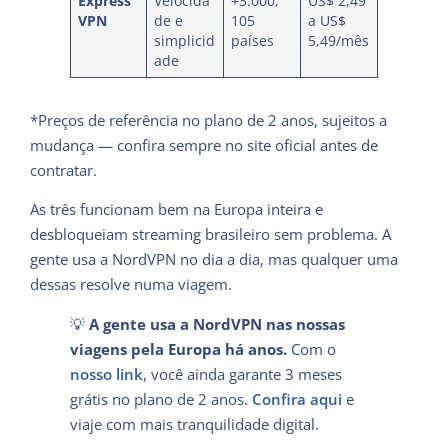
Express
Velocida
+3.000,
US$ 2,49
VPN
de e
105
a US$
simplicid
países
5,49/mês
ade
*Preços de referência no plano de 2 anos, sujeitos a
mudança — confira sempre no site oficial antes de
contratar.
As três funcionam bem na Europa inteira e
desbloqueiam streaming brasileiro sem problema. A
gente usa a NordVPN no dia a dia, mas qualquer uma
dessas resolve numa viagem.
💡
A gente usa a NordVPN nas nossas
viagens pela Europa há anos.
Com o
nosso link
, você ainda garante 3 meses
grátis no plano de 2 anos.
Confira aqui
e
viaje com mais tranquilidade digital.