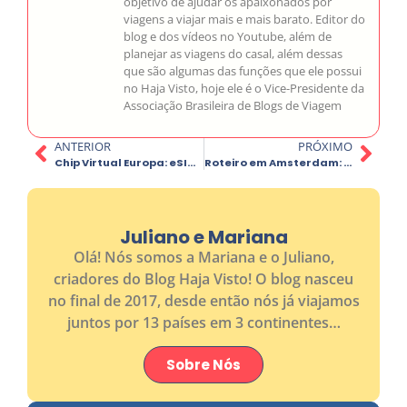
objetivo de ajudar os apaixonados por
viagens a viajar mais e mais barato. Editor do
blog e dos vídeos no Youtube, além de
planejar as viagens do casal, além dessas
que são algumas das funções que ele possui
no Haja Visto, hoje ele é o Vice-Presidente da
Associação Brasileira de Blogs de Viagem
ANTERIOR
PRÓXIMO
Chip Virtual Europa: eSIM Regional ou Local? Como escolher o melhor para sua viagem em 2026.
Roteiro em Amsterdam: o que fazer em 3, 4 ou 5 dias
Juliano e Mariana
Olá! Nós somos a Mariana e o Juliano,
criadores do Blog Haja Visto! O blog nasceu
no final de 2017, desde então nós já viajamos
juntos por 13 países em 3 continentes…
Sobre Nós