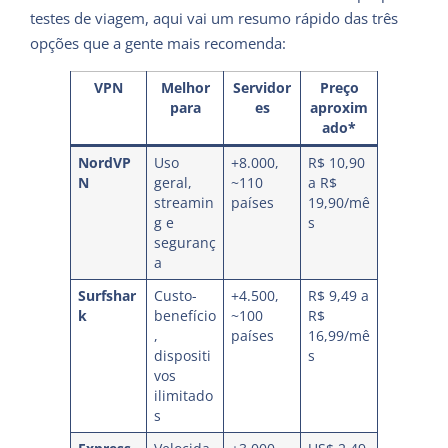
testes de viagem, aqui vai um resumo rápido das três
opções que a gente mais recomenda:
VPN
Melhor
Servidor
Preço
para
es
aproxim
ado*
NordVP
Uso
+8.000,
R$ 10,90
N
geral,
~110
a R$
streamin
países
19,90/mê
g e
s
seguranç
a
Surfshar
Custo-
+4.500,
R$ 9,49 a
k
benefício
~100
R$
,
países
16,99/mê
dispositi
s
vos
ilimitado
s