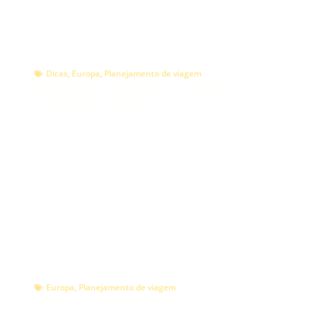
Dicas
,
Europa
,
Planejamento de viagem
ETIAS para Brasileiros: Guia
Completo 2026
Europa
,
Planejamento de viagem
Quanto custa viajar para a