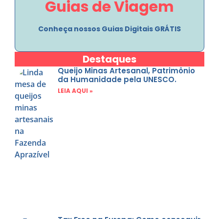
Guias de Viagem
Explore
Conheça nossos Guias Digitais GRÁTIS
Destaques
Queijo Minas Artesanal, Patrimônio
da Humanidade pela UNESCO.
Baixe Grátis
LEIA AQUI »
Explore os Guias de Viagem do Haja Visto
Aqui