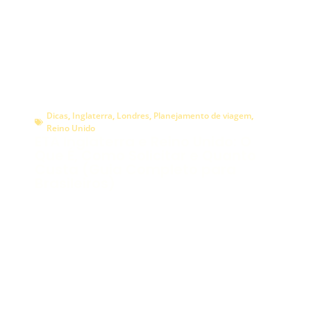
Dicas
,
Inglaterra
,
Londres
,
Planejamento de viagem
,
Reino Unido
ETA Inglaterra e Reino Unido: O
Que É, Como Solicitar e Quanto
Custa (Guia Completo para
Brasileiros)