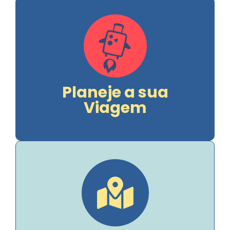
Planeje a sua
Viagem
Vantagens e
Descontos
Parcerias vantajosas para você, aproveite!