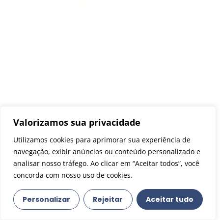
Europa: guia completo com
valores reais 2026.
Valorizamos sua privacidade
Holanda
,
Passeios
Utilizamos cookies para aprimorar sua experiência de
Zaanse Schans bate e volta
navegação, exibir anúncios ou conteúdo personalizado e
saindo de Amsterdam: guia
analisar nosso tráfego. Ao clicar em “Aceitar todos”, você
completo (como ir, preços e o
que fazer)
concorda com nosso uso de cookies.
Personalizar
Rejeitar
Aceitar tudo