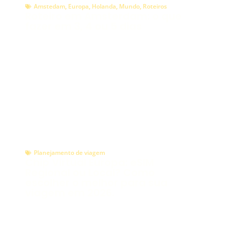
Amstedam
,
Europa
,
Holanda
,
Mundo
,
Roteiros
Roteiro em Amsterdam: o que
fazer em 3, 4 ou 5 dias
Planejamento de viagem
Chip Virtual Europa: eSIM
Regional ou Local? Como
escolher o melhor para sua
viagem em 2026.