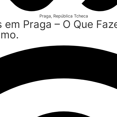
Praga
,
República Tcheca
as em Praga – O Que Faze
imo.