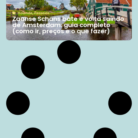
Holanda
,
Passeios
Zaanse Schans bate e volta saindo
de Amsterdam: guia completo
(como ir, preços e o que fazer)